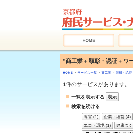
HOME
"商工業 + 顕彰・認証 +
HOME
>
サービス一覧
>
商工業
>
顕彰・認証
1件のサービスがあります。
一覧を表示する
表示
検索を続ける
障害 (1)
企業・経営 (4)
エコ・環境 (1)
健康づくり