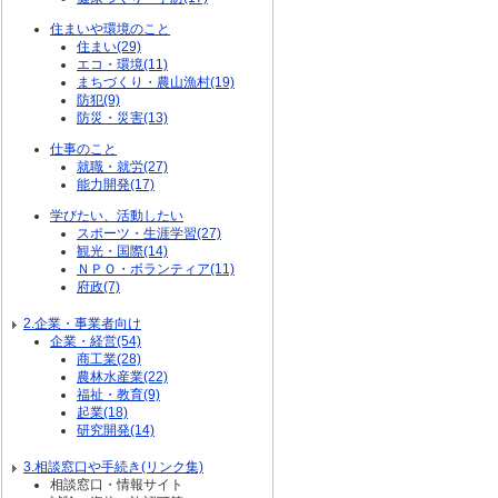
住まいや環境のこと
住まい(29)
エコ・環境(11)
まちづくり・農山漁村(19)
防犯(9)
防災・災害(13)
仕事のこと
就職・就労(27)
能力開発(17)
学びたい、活動したい
スポーツ・生涯学習(27)
観光・国際(14)
ＮＰＯ・ボランティア(11)
府政(7)
2.企業・事業者向け
企業・経営(54)
商工業(28)
農林水産業(22)
福祉・教育(9)
起業(18)
研究開発(14)
3.相談窓口や手続き(リンク集)
相談窓口・情報サイト