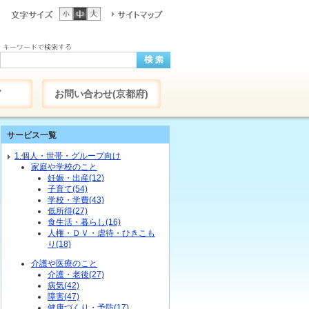
ド
お問い合わせ(京都府)
サービス一覧
1.個人・世帯・グループ向け
家庭や学校のこと
妊娠・出産(12)
子育て(54)
学校・学費(43)
低所得(27)
食生活・暮らし(16)
人権・ＤＶ・虐待・ひきこも
り(18)
介護や医療のこと
介護・老後(27)
病気(42)
障害(47)
健康づくり・予防(17)