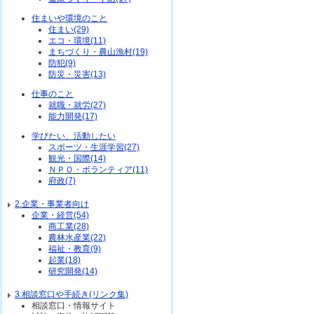
住まいや環境のこと
住まい(29)
エコ・環境(11)
まちづくり・農山漁村(19)
防犯(9)
防災・災害(13)
仕事のこと
就職・就労(27)
能力開発(17)
学びたい、活動したい
スポーツ・生涯学習(27)
観光・国際(14)
ＮＰＯ・ボランティア(11)
府政(7)
2.企業・事業者向け
企業・経営(54)
商工業(28)
農林水産業(22)
福祉・教育(9)
起業(18)
研究開発(14)
3.相談窓口や手続き(リンク集)
相談窓口・情報サイト