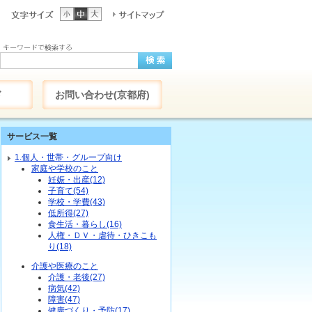
ド
お問い合わせ(京都府)
サービス一覧
1.個人・世帯・グループ向け
家庭や学校のこと
妊娠・出産(12)
子育て(54)
学校・学費(43)
低所得(27)
食生活・暮らし(16)
人権・ＤＶ・虐待・ひきこも
り(18)
介護や医療のこと
介護・老後(27)
病気(42)
障害(47)
健康づくり・予防(17)