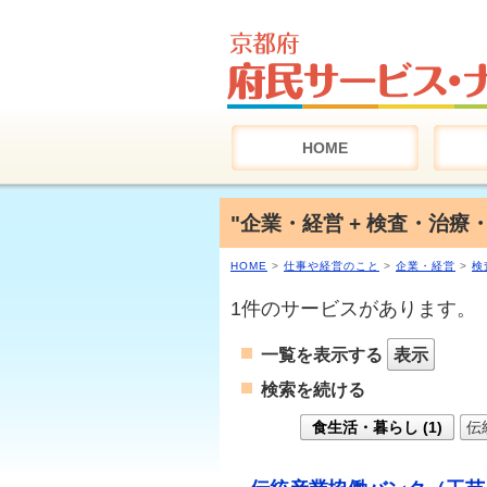
HOME
"企業・経営 + 検査・治療
HOME
>
仕事や経営のこと
>
企業・経営
>
検
1件のサービスがあります。
一覧を表示する
表示
検索を続ける
食生活・暮らし (1)
伝