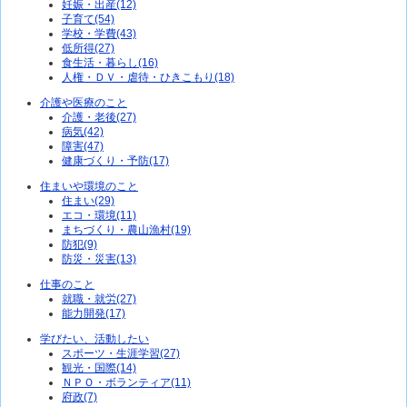
妊娠・出産(12)
子育て(54)
学校・学費(43)
低所得(27)
食生活・暮らし(16)
人権・ＤＶ・虐待・ひきこもり(18)
介護や医療のこと
介護・老後(27)
病気(42)
障害(47)
健康づくり・予防(17)
住まいや環境のこと
住まい(29)
エコ・環境(11)
まちづくり・農山漁村(19)
防犯(9)
防災・災害(13)
仕事のこと
就職・就労(27)
能力開発(17)
学びたい、活動したい
スポーツ・生涯学習(27)
観光・国際(14)
ＮＰＯ・ボランティア(11)
府政(7)