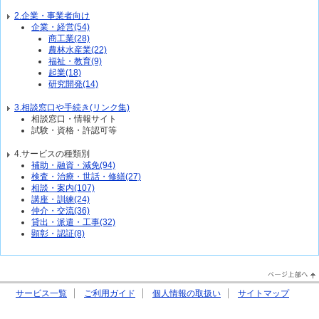
2.企業・事業者向け
企業・経営(54)
商工業(28)
農林水産業(22)
福祉・教育(9)
起業(18)
研究開発(14)
3.相談窓口や手続き(リンク集)
相談窓口・情報サイト
試験・資格・許認可等
4.サービスの種類別
補助・融資・減免(94)
検査・治療・世話・修繕(27)
相談・案内(107)
講座・訓練(24)
仲介・交流(36)
貸出・派遣・工事(32)
顕彰・認証(8)
PageTop↑
サービス一覧
ご利用ガイド
個人情報の取扱い
サイトマップ