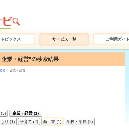
トピックス
サービス一覧
ご利用ガイ
+ 企業・経営"の検索結果
就労
> 企業・経営
(3)
企業・経営 (1)
り (1)
子育て (2)
商工業 (1)
学校・学費 (2)