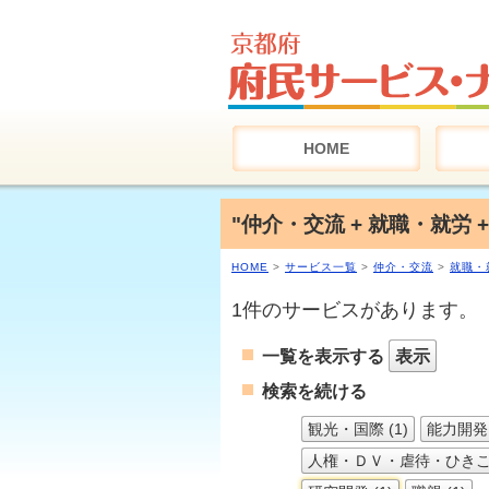
HOME
"仲介・交流 + 就職・就労 
HOME
>
サービス一覧
>
仲介・交流
>
就職・
1件のサービスがあります。
一覧を表示する
表示
検索を続ける
観光・国際 (1)
能力開発 
人権・ＤＶ・虐待・ひきこも