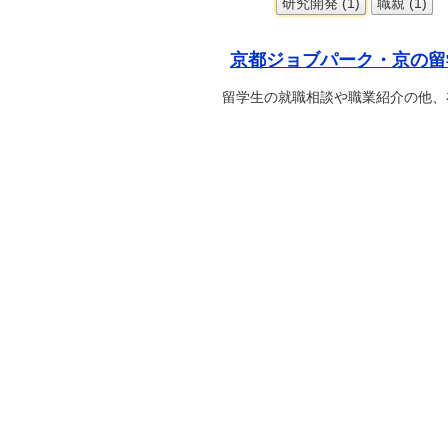
研究開発 (1)
職親 (1)
京都ジョブパーク・京の留
留学生の就職相談や職業紹介の他、