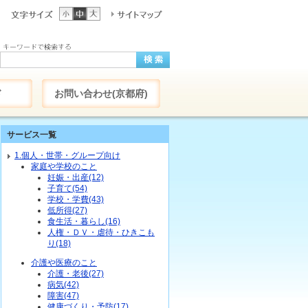
ド
お問い合わせ(京都府)
サービス一覧
1.個人・世帯・グループ向け
家庭や学校のこと
妊娠・出産(12)
子育て(54)
学校・学費(43)
低所得(27)
食生活・暮らし(16)
人権・ＤＶ・虐待・ひきこも
り(18)
介護や医療のこと
介護・老後(27)
病気(42)
障害(47)
健康づくり・予防(17)