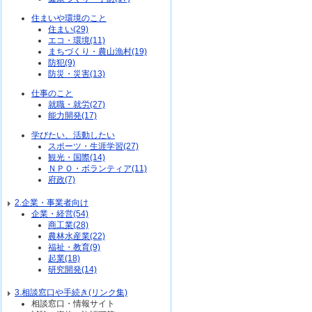
住まいや環境のこと
住まい(29)
エコ・環境(11)
まちづくり・農山漁村(19)
防犯(9)
防災・災害(13)
仕事のこと
就職・就労(27)
能力開発(17)
学びたい、活動したい
スポーツ・生涯学習(27)
観光・国際(14)
ＮＰＯ・ボランティア(11)
府政(7)
2.企業・事業者向け
企業・経営(54)
商工業(28)
農林水産業(22)
福祉・教育(9)
起業(18)
研究開発(14)
3.相談窓口や手続き(リンク集)
相談窓口・情報サイト