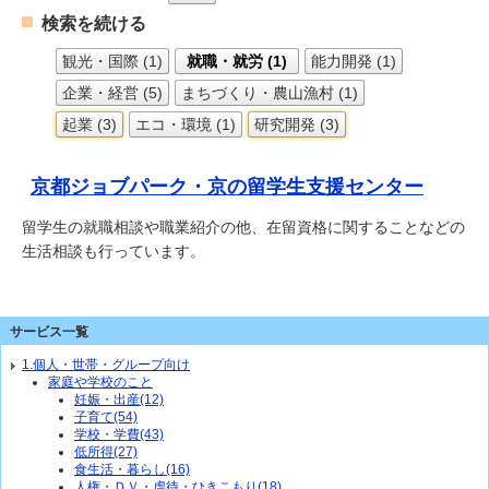
検索を続ける
観光・国際 (1)
就職・就労 (1)
能力開発 (1)
企業・経営 (5)
まちづくり・農山漁村 (1)
起業 (3)
エコ・環境 (1)
研究開発 (3)
京都ジョブパーク・京の留学生支援センター
留学生の就職相談や職業紹介の他、在留資格に関することなどの
生活相談も行っています。
サービス一覧
1.個人・世帯・グループ向け
家庭や学校のこと
妊娠・出産(12)
子育て(54)
学校・学費(43)
低所得(27)
食生活・暮らし(16)
人権・ＤＶ・虐待・ひきこもり(18)