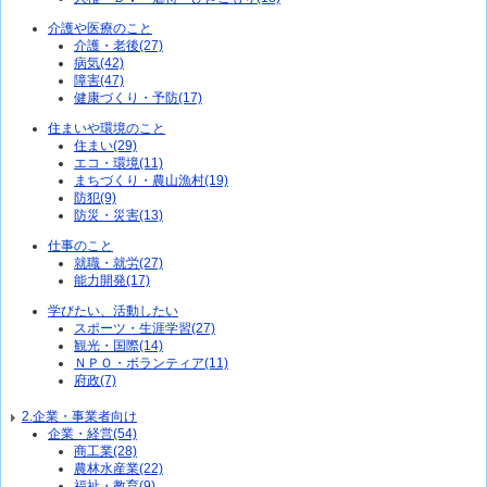
介護や医療のこと
介護・老後(27)
病気(42)
障害(47)
健康づくり・予防(17)
住まいや環境のこと
住まい(29)
エコ・環境(11)
まちづくり・農山漁村(19)
防犯(9)
防災・災害(13)
仕事のこと
就職・就労(27)
能力開発(17)
学びたい、活動したい
スポーツ・生涯学習(27)
観光・国際(14)
ＮＰＯ・ボランティア(11)
府政(7)
2.企業・事業者向け
企業・経営(54)
商工業(28)
農林水産業(22)
福祉・教育(9)