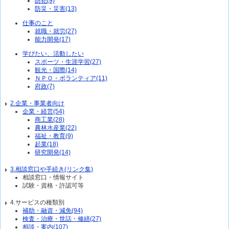
防犯(9)
防災・災害(13)
仕事のこと
就職・就労(27)
能力開発(17)
学びたい、活動したい
スポーツ・生涯学習(27)
観光・国際(14)
ＮＰＯ・ボランティア(11)
府政(7)
2.企業・事業者向け
企業・経営(54)
商工業(28)
農林水産業(22)
福祉・教育(9)
起業(18)
研究開発(14)
3.相談窓口や手続き(リンク集)
相談窓口・情報サイト
試験・資格・許認可等
4.サービスの種類別
補助・融資・減免(94)
検査・治療・世話・修繕(27)
相談・案内(107)