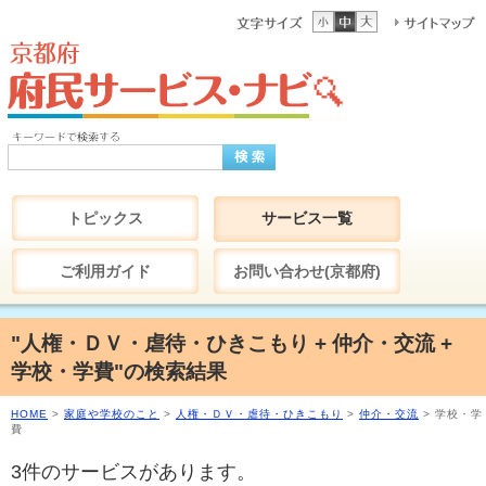
トピックス
サービス一覧
ご利用ガイド
お問い合わせ(京都府)
"人権・ＤＶ・虐待・ひきこもり + 仲介・交流 +
学校・学費"の検索結果
HOME
>
家庭や学校のこと
>
人権・ＤＶ・虐待・ひきこもり
>
仲介・交流
> 学校・学
費
3件のサービスがあります。