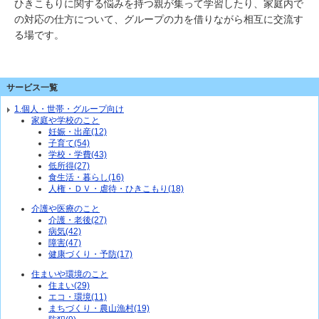
ひきこもりに関する悩みを持つ親が集って学習したり、家庭内で
の対応の仕方について、グループの力を借りながら相互に交流す
る場です。
サービス一覧
1.個人・世帯・グループ向け
家庭や学校のこと
妊娠・出産(12)
子育て(54)
学校・学費(43)
低所得(27)
食生活・暮らし(16)
人権・ＤＶ・虐待・ひきこもり(18)
介護や医療のこと
介護・老後(27)
病気(42)
障害(47)
健康づくり・予防(17)
住まいや環境のこと
住まい(29)
エコ・環境(11)
まちづくり・農山漁村(19)