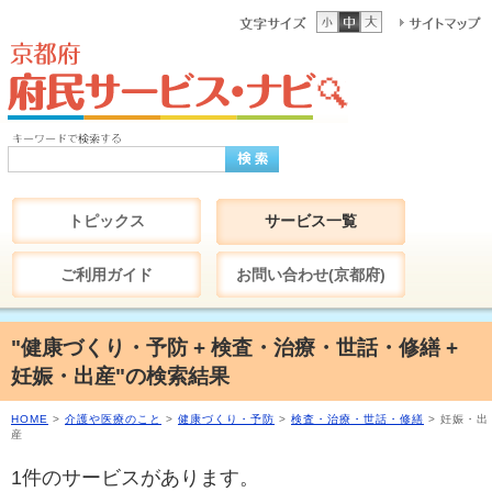
トピックス
サービス一覧
ご利用ガイド
お問い合わせ(京都府)
"健康づくり・予防 + 検査・治療・世話・修繕 +
妊娠・出産"の検索結果
HOME
>
介護や医療のこと
>
健康づくり・予防
>
検査・治療・世話・修繕
> 妊娠・出
産
1件のサービスがあります。