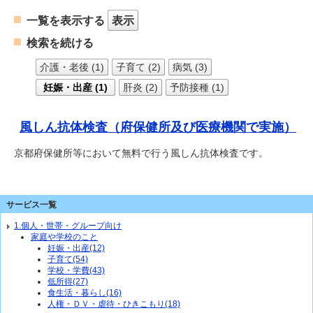
一覧を表示する
表示
検索を続ける
介護・老後 (1)
子育て (2)
病気 (3)
妊娠・出産 (1)
肝炎 (2)
予防接種 (1)
風しん抗体検査（府保健所及び医療機関で実施）
京都府保健所等において無料で行う風しん抗体検査です。
サービス一覧
1.個人・世帯・グループ向け
家庭や学校のこと
妊娠・出産(12)
子育て(54)
学校・学費(43)
低所得(27)
食生活・暮らし(16)
人権・ＤＶ・虐待・ひきこもり(18)