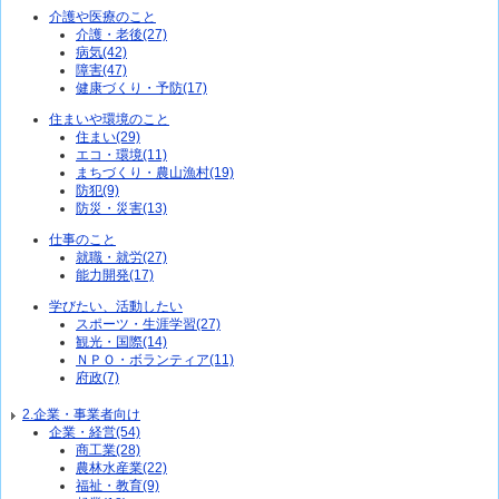
介護や医療のこと
介護・老後(27)
病気(42)
障害(47)
健康づくり・予防(17)
住まいや環境のこと
住まい(29)
エコ・環境(11)
まちづくり・農山漁村(19)
防犯(9)
防災・災害(13)
仕事のこと
就職・就労(27)
能力開発(17)
学びたい、活動したい
スポーツ・生涯学習(27)
観光・国際(14)
ＮＰＯ・ボランティア(11)
府政(7)
2.企業・事業者向け
企業・経営(54)
商工業(28)
農林水産業(22)
福祉・教育(9)