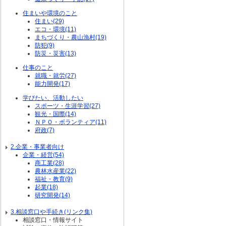
住まいや環境のこと
住まい(29)
エコ・環境(11)
まちづくり・農山漁村(19)
防犯(9)
防災・災害(13)
仕事のこと
就職・就労(27)
能力開発(17)
学びたい、活動したい
スポーツ・生涯学習(27)
観光・国際(14)
ＮＰＯ・ボランティア(11)
府政(7)
2.企業・事業者向け
企業・経営(54)
商工業(28)
農林水産業(22)
福祉・教育(9)
起業(18)
研究開発(14)
3.相談窓口や手続き(リンク集)
相談窓口・情報サイト