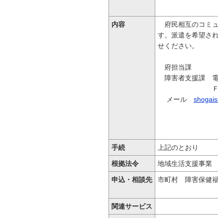
内容
府民相互のコミュ
す。派遣を希望さ
せください。
府担当課
障害者支援課 電話 
ＦＡＸ 075
メール
shogais
​
手続
上記のとおり
根拠法令
地域生活支援事業
申込・相談先
市町村 障害保健
関連サービス