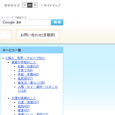
ド
お問い合わせ(京都府)
サービス一覧
1.個人・世帯・グループ向け
家庭や学校のこと
妊娠・出産(12)
子育て(54)
学校・学費(43)
低所得(27)
食生活・暮らし(16)
人権・ＤＶ・虐待・ひきこも
り(18)
介護や医療のこと
介護・老後(27)
病気(42)
障害(47)
健康づくり・予防(17)