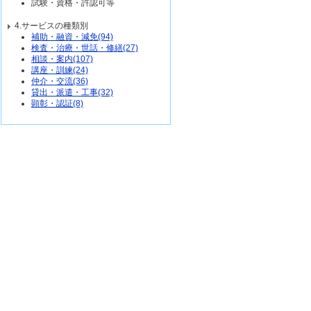
試験・資格・許認可等
4.サービスの種類別
補助・融資・減免(94)
検査・治療・世話・修繕(27)
相談・案内(107)
講座・訓練(24)
仲介・交流(36)
貸出・派遣・工事(32)
顕彰・認証(8)