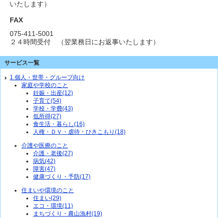
いたします）
FAX
075-411-5001
２４時間受付 （翌業務日にお返事いたします）
サービス一覧
1.個人・世帯・グループ向け
家庭や学校のこと
妊娠・出産(12)
子育て(54)
学校・学費(43)
低所得(27)
食生活・暮らし(16)
人権・ＤＶ・虐待・ひきこもり(18)
介護や医療のこと
介護・老後(27)
病気(42)
障害(47)
健康づくり・予防(17)
住まいや環境のこと
住まい(29)
エコ・環境(11)
まちづくり・農山漁村(19)