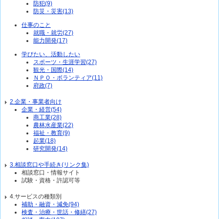
防犯(9)
防災・災害(13)
仕事のこと
就職・就労(27)
能力開発(17)
学びたい、活動したい
スポーツ・生涯学習(27)
観光・国際(14)
ＮＰＯ・ボランティア(11)
府政(7)
2.企業・事業者向け
企業・経営(54)
商工業(28)
農林水産業(22)
福祉・教育(9)
起業(18)
研究開発(14)
3.相談窓口や手続き(リンク集)
相談窓口・情報サイト
試験・資格・許認可等
4.サービスの種類別
補助・融資・減免(94)
検査・治療・世話・修繕(27)